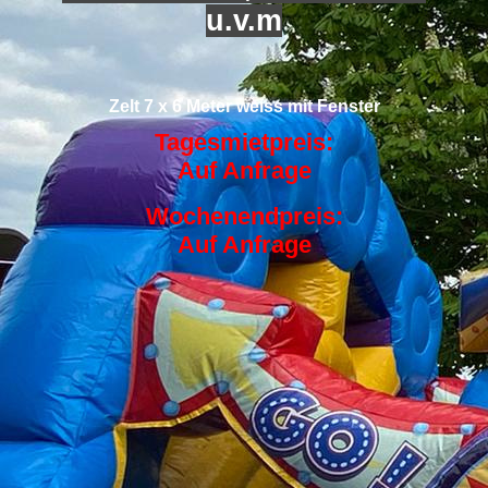
u.v.m
Zelt 7 x 6 Meter weiss mit Fenster
Tagesmietpreis:
Auf Anfrage
Wochenendpreis:
Auf Anfrage