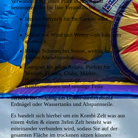
Verwandeln Sie jeden Platz in einen ganz
besonderen Ort für Ihre Veranstaltung
Ideales Partyzelt für Ihr Garten- oder
Straßenfest
Schutz vor Wind und Wetter – ob kalt oder
stürmisch
Kühler Schatten bei Sonne, wohlig in
kühlen Abendstunden
Geeignet für jeden Anlass. Perfekt für
Vereine, Firmen, Clubs, Märkte,
Hochzeiten, Geburtstage,
Konfirmationen und sonstige Feste
Sichere
Befestigung am Boden durch robuste
Erdnägel oder Wassertanks und Abspannseile.
Es handelt sich hierbei um ein Kombi Zelt was aus
einem 4x6m & einem 3x6m Zelt besteht was
miteinander verbunden wird, sodass Sie auf der
gesamten Fläche im trockenen sitzen können