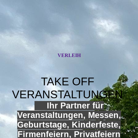
VERLEIH
TAKE OFF
VERANSTALTUNGEN
Ihr Partner für
Veranstaltungen, Messen,
Geburtstage, Kinderfeste,
Firmenfeiern, Privatfeiern