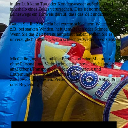
in der Luft kann Tau oder Kondenswasser außerhalb und
innerhalb eines Zeltes verursachen. Dies ist normal und
keineswegs ein Hinweis darauf, dass das Zelt undicht ist.
Bauen Sie Ihr Zelt nicht bei extrem schlechtem Wetter auf –
z.B. bei starken Winden, heftigem Regen oder Schnee.
Wenn Sie das Zelt bereits aufgebaut haben, sollten Sie es
unverzüglich abbauen, wenn schlechtes Wetter bevorsteht.
Mietbedingungen:Sämtliche Preise sind reine Mietpreise
ohne Personal und Verbrauchmaterial (soweit nicht anders
angegeben).Transportkosten je nach Fahrzeug und
Entfernung+ evtl. Mautgebühren +evtl.
Zollabwicklungskosten. Personalkosten für Auf.-Abbau &
oder Begleitung