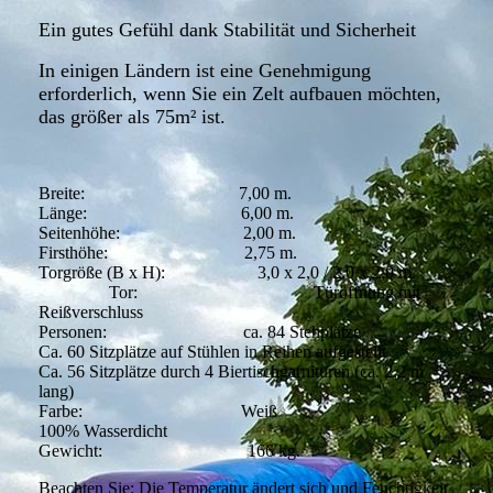
Ein gutes Gefühl dank Stabilität und Sicherheit
In einigen Ländern ist eine Genehmigung
erforderlich, wenn Sie ein Zelt aufbauen möchten,
das größer als 75m² ist.
Breite: 7,00 m.
Länge: 6,00 m.
Seitenhöhe: 2,00 m.
Firsthöhe: 2,75 m.
Torgröße (B x H): 3,0 x 2,0 / 2,0 x 2,0 m.
Tor: Türöffnung mit
Reißverschluss
Personen: ca. 84 Stehplätze
Ca. 60 Sitzplätze auf Stühlen in Reihen aufgestellt
Ca. 56 Sitzplätze durch 4 Biertischgarnituren (ca. 2,2 m
lang)
Farbe: Weiß
100% Wasserdicht
Gewicht: 166 kg.
Beachten Sie: Die Temperatur ändert sich und Feuchtigkeit