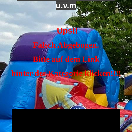
u.v.m
Ups!!
Falsch Abgebogen.
Bitte auf dem Link
hinter der Kategorie klicken!!!!