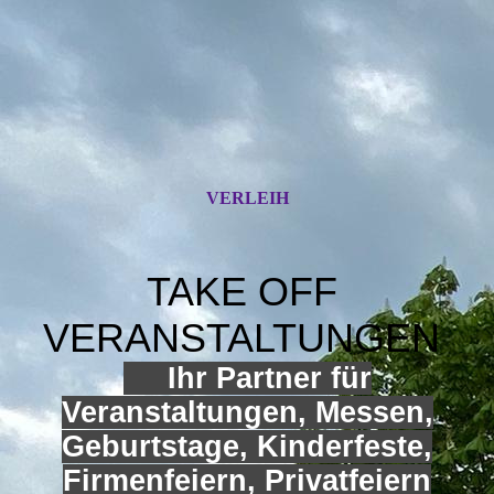
VERLEIH
TAKE OFF
VERANSTALTUNGEN
Ihr Partner für
Veranstaltungen, Messen,
Geburtstage, Kinderfeste,
Firmenfeiern, Privatfeiern