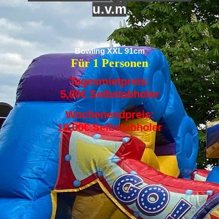
u.v.m
Bowling XXL 91cm
Für 1 Personen
Tagesmietpreis:
5,00€ Selbstabholer
Wochenendpreis:
10,00€ Selbstabholer