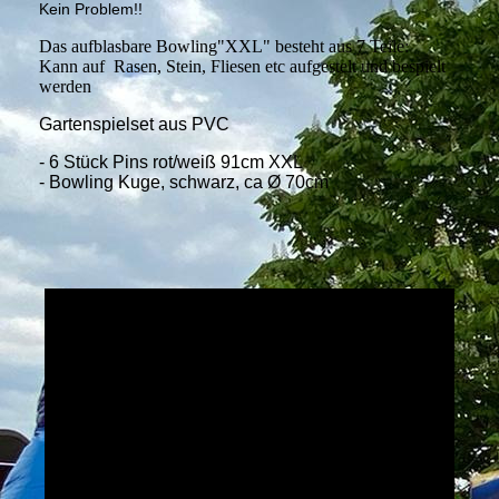
Kein Problem!!
Das aufblasbare Bowling"XXL" besteht aus 7 Teile:
Kann auf Rasen, Stein, Fliesen etc aufgestelt und bespielt
werden
Gartenspielset aus PVC
- 6 Stück Pins rot/weiß 91cm XXL
- Bowling Kuge, schwarz, ca Ø 70cm