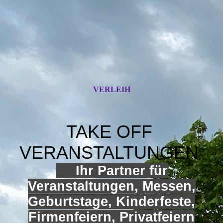
VERLEIH
TAKE OFF
VERANSTALTUNGEN
Ihr Partner für
Veranstaltungen, Messen,
Geburtstage, Kinderfeste,
Firmenfeiern, Privatfeiern