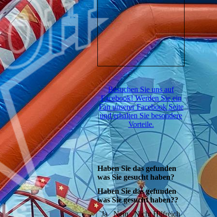
Besuchen Sie uns auf
Facebook! Werden Sie ein
Fan unserer Facebook Seite
und erhalten Sie besondere
Vorteile.
Haben Sie das gefunden
was Sie gesucht haben?
Haben Sie das gefunden
was Sie gesucht haben??
Ja
Nein
Nicht Hilfreich