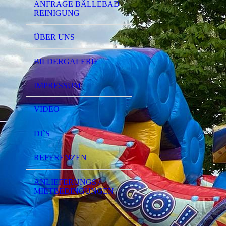
ANFRAGE BÄLLEBAD
REINIGUNG
ÜBER UNS
BILDERGALERIE
IMPRESSUM
VIDEO
DJ`S
REFERENZEN
ANLIEFERUNGS /
MIETBEDINGUNGEN