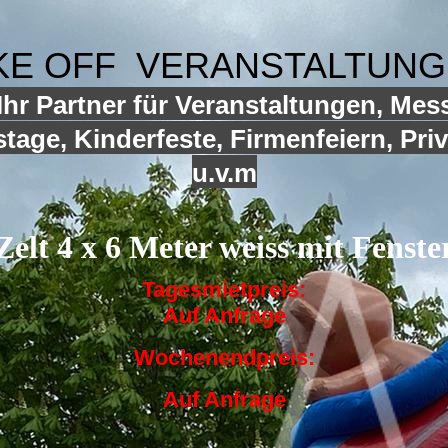
KE OFF VERANSTALTUN
hr Partner für Veranstaltungen, Mes
tage, Kinderfeste, Firmenfeiern, Priv
u.v.m
Zelt 4 x 6 Meter weiss mit Fenste
Tagesmietpreis:
Auf Anfrage
Wochenendpreis:
Auf Anfrage