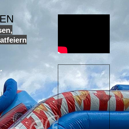
GEN
sen,
atfeiern
r