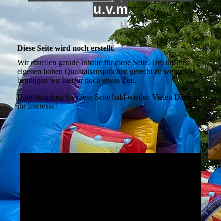
u.v.m
Diese Seite wird noch erstellt.
Wir erstellen gerade Inhalte für diese Seite. Um unseren
eigenen hohen Qualitätsansprüchen gerecht zu werden
benötigen wir hierfür noch etwas Zeit.
Bitte besuchen Sie diese Seite bald wieder. Vielen Dank für
ihr Interesse!