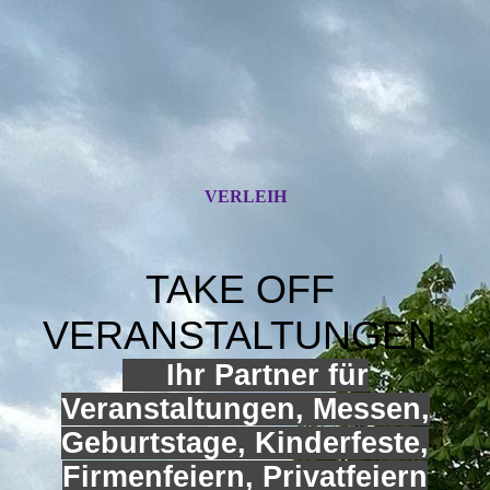
VERLEIH
TAKE OFF
VERANSTALTUNGEN
Ihr Partner für
Veranstaltungen, Messen,
Geburtstage, Kinderfeste,
Firmenfeiern, Privatfeiern