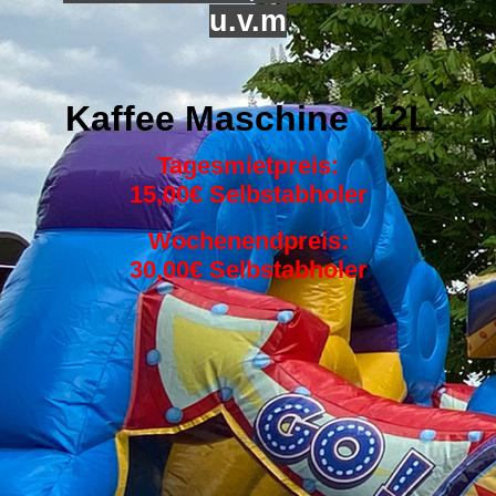
u.v.m
Kaffee Maschine 12L
Tagesmietpreis:
15,00€ Selbstabholer
Wochenendpreis:
30,00€ Selbstabholer