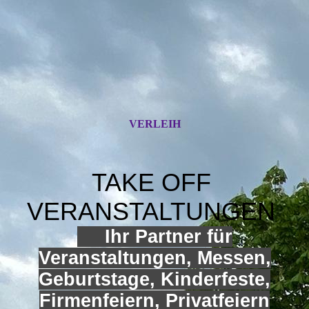
VERLEIH
TAKE OFF
VERANSTALTUNGEN
Ihr Partner für
Veranstaltungen, Messen,
Geburtstage, Kinderfeste,
Firmenfeiern, Privatfeiern