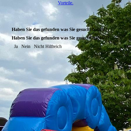
Vorteile.
Haben Sie das gefunden was Sie gesucht haben?
Haben Sie das gefunden was Sie gesucht haben??
Ja
Nein
Nicht Hilfreich