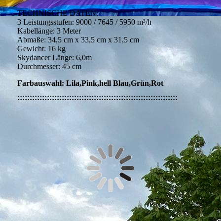
TECHNISCHE DATEN:
3 Leistungsstufen: 9000 / 7645 / 5950 m³/h
Kabellänge: 3 Meter
Abmaße: 34,5 cm x 33,5 cm x 31,5 cm
Gewicht: 16 kg
Skydancer Länge: 6,0m
Durchmesser: 45 cm
Farbauswahl: Lila,Pink,hell Blau,Grün,Rot
:::::::::::::::::::::::::::::::::::::::::::::::::::::::::::::::::