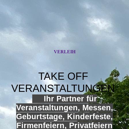
VERLEIH
TAKE OFF
VERANSTALTUNGEN
Ihr Partner für
Veranstaltungen, Messen,
Geburtstage, Kinderfeste,
Firmenfeiern, Privatfeiern