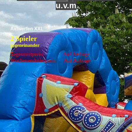
u.v.m
Axtwerfen XXL
2 Spieler
gegeneinander
Tagesmietpreis: Auf Anfrage
Wochenendmietpreis: Auf Anfrage