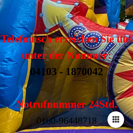
Telefonisch erreichen Sie uns
unter der Nummer:
04103 - 1870042
Notrufnummer 24Std.
0160-96448718