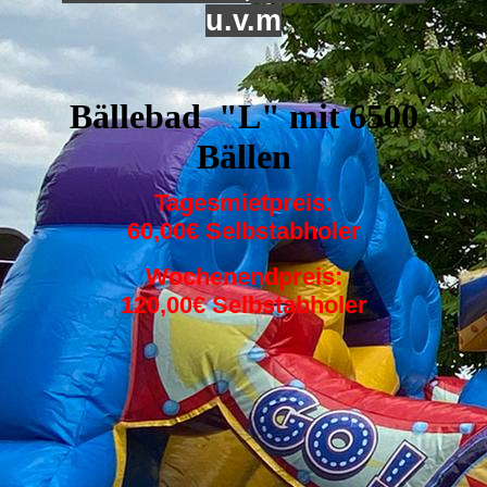
u.v.m
Bällebad "L" mit 6500
Bällen
Tagesmietpreis:
60,00€ Selbstabholer
Wochenendpreis:
120,00€ Selbstabholer