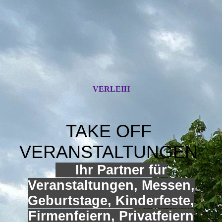
VERLEIH
TAKE OFF
VERANSTALTUNGEN
Ihr Partner für
Veranstaltungen, Messen,
Geburtstage, Kinderfeste,
Firmenfeiern, Privatfeiern