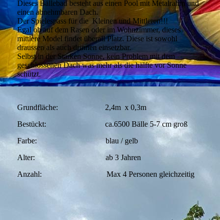
Dieses Bällebad besteht aus einen Pool mit Metalrahm und
einen abnehmbaren Dach.
Der Spielespass für die Kleinen und Mittleren!!!
Egal ob auf dem Rasen oder im Wohnzimmer, dieses
mittlere Model findet überall Platz. Diese ist sowohl
draussen als auch drinnen einsetzbar.
Selbst in der Starken Sonne, kein Problem mit dem
geschlossenen Dach was mehr als die hälfte vor Sonne
schützt.
Grundfläche: 2,4m x 0,3m
Bestückt: ca.6500 Bälle 5-7 cm groß
Farbe: blau / gelb
Alter: ab 3 Jahren
Anzahl: Max 4 Personen gleichzeitig