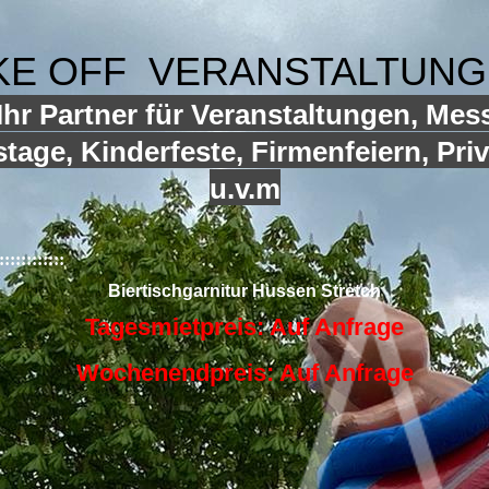
KE OFF VERANSTALTUN
hr Partner für Veranstaltungen, Mes
tage, Kinderfeste, Firmenfeiern, Priv
u.v.m
::::::::::::
Biertischgarnitur Hussen Stretch
Tagesmietpreis: Auf Anfrage
Wochenendpreis:
Auf Anfrage