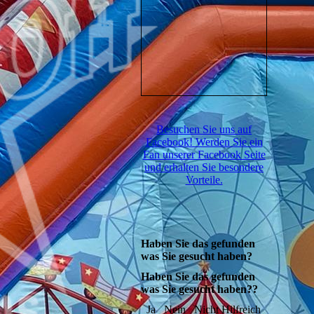
Besuchen Sie uns auf
Facebook! Werden Sie ein
Fan unserer Facebook Seite
und erhalten Sie besondere
Vorteile.
Haben Sie das gefunden
was Sie gesucht haben?
Haben Sie das gefunden
was Sie gesucht haben??
Ja
Nein
Nicht Hilfreich