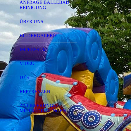
ANFRAGE BÄLLEBAD
REINIGUNG
ÜBER UNS
BILDERGALERIE
IMPRESSUM
VIDEO
DJ`S
REFERENZEN
ANLIEFERUNGS /
MIETBEDINGUNGEN