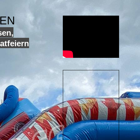
GEN
sen,
atfeiern